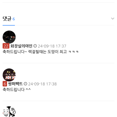
댓글
6
22
화장실의야인
24-09-18 17:37
축하드립니다~ 렉걸릴떄는 도망이 최고 ㅋㅋㅋ
6
쌍퍼펙트
24-09-18 17:38
축하드립니다 ^^