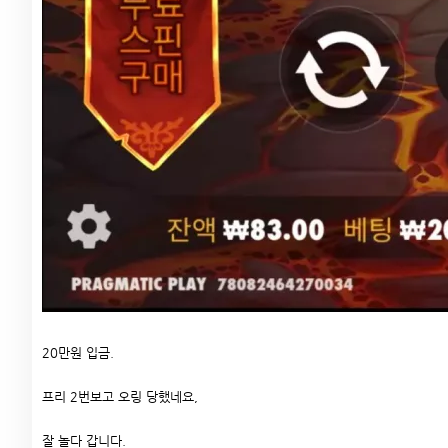
20만원 입금.
프리 2번보고 오링 당했네요,
잘 놀다 갑니다.