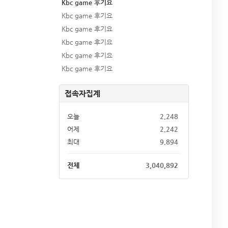
Kbc game 후기요
Kbc game 후기요
Kbc game 후기요
Kbc game 후기요
Kbc game 후기요
Kbc game 후기요
접속자집계
오늘
2,248
어제
2,242
최대
9,894
전체
3,040,892