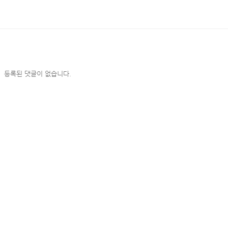
등록된 댓글이 없습니다.