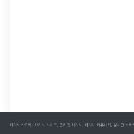
카지노스토리 | 카지노 사이트, 온라인 카지노, 카지노 커뮤니티, 실시간 바카라