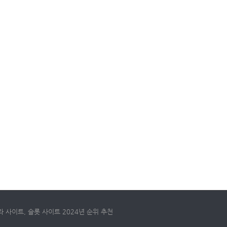
 사이트, 슬롯 사이트 2024년 순위 추천