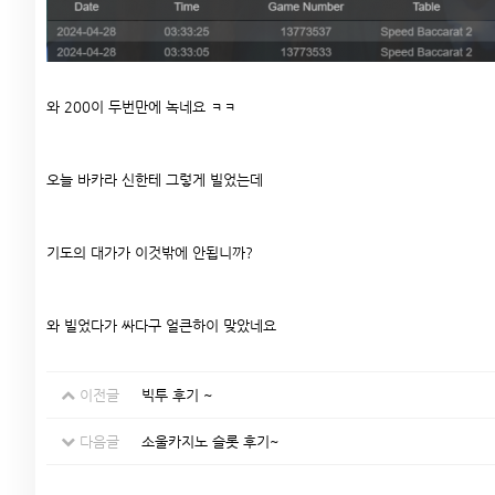
와 200이 두번만에 녹네요 ㅋㅋ
오늘 바카라 신한테 그렇게 빌었는데
기도의 대가가 이것밖에 안됩니까?
와 빌었다가 싸다구 얼큰하이 맞았네요
이전글
빅투 후기 ~
다음글
소울카지노 슬롯 후기~