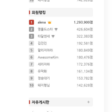
회원랭킹
1
alena
1,293,900점
2
영올드스타
426,604점
3
타달센세
322,383점
4
김진인
192,581점
5
말리지마라
180,849점
6
AwesomeKim
180,476점
7
세리자와
172,376점
8
유덕화
161,134점
9
정승대기
153,782점
10
돼지형님
142,628점
자유게시판