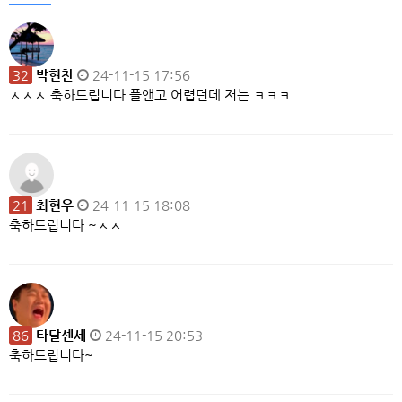
32
박현찬
24-11-15 17:56
ㅅㅅㅅ 축하드립니다 플앤고 어렵던데 저는 ㅋㅋㅋ
21
최현우
24-11-15 18:08
축하드립니다 ~ㅅㅅ
86
타달센세
24-11-15 20:53
축하드립니다~