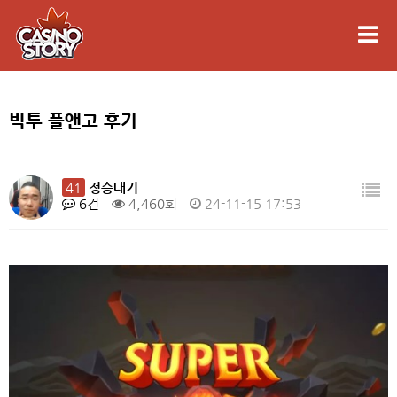
빅투 플앤고 후기
41
정승대기
6건
4,460회
24-11-15 17:53