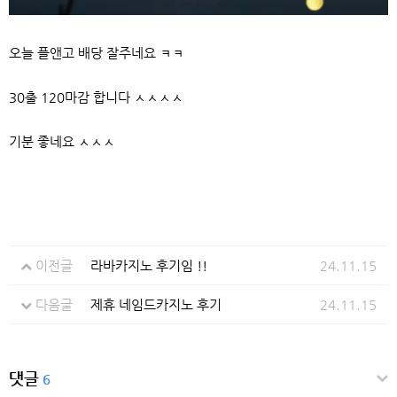
오늘 플앤고 배당 잘주네요 ㅋㅋ
30출 120마감 합니다 ㅅㅅㅅㅅ
기분 좋네요 ㅅㅅㅅ
이전글
라바카지노 후기임 !!
24.11.15
다음글
제휴 네임드카지노 후기
24.11.15
댓글
6