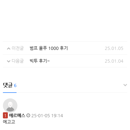
이전글
범프 올푸 1000 후기
25.01.05
다음글
빅투 후기~
25.01.04
댓글
6
1
에르메스
25-01-05 19:14
에고고