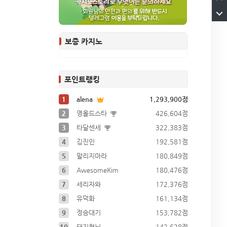
보증 카지노
포인트랭킹
1
alena
1,293,900점
2
영올드스타
426,604점
3
타달센세
322,383점
4
김진인
192,581점
5
말리지마라
180,849점
6
AwesomeKim
180,476점
7
세리자와
172,376점
8
유덕화
161,134점
9
정승대기
153,782점
10
돼지형님
142,628점