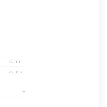
26.01.11
26.01.09