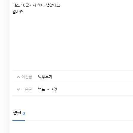
베스 10곱가서 하나 낚았네요
감사요
이전글
빅투후기
다음글
범프 ㅅㅂ것
댓글
0