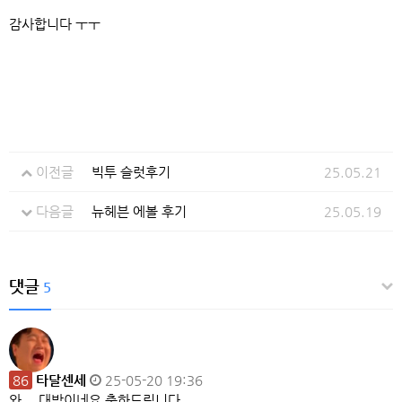
감사합니다 ㅜㅜ
이전글
빅투 슬럿후기
25.05.21
다음글
뉴헤븐 에볼 후기
25.05.19
댓글
5
86
타달센세
25-05-20 19:36
와... 대박이네요 축하드립니다