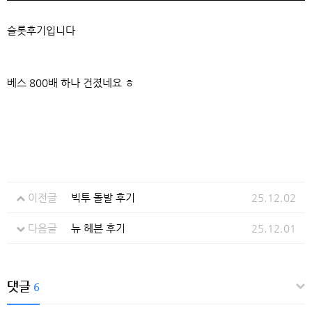
슬롯후기입니다
베스 800배 하나 건졌네요 ㅎ
이전글
빅투 돌발 후기
25.12.02
다음글
뉴 헤븐 후기
25.12.01
댓글
6