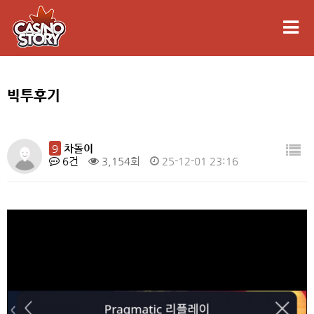
빅투후기
9
차돌이
6건
3,154회
25-12-01 23:16