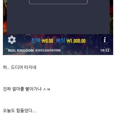
하.. 드디어 터지네
진짜 얼마를 빨아가냐 ㅅㅂ
오늘도 힘들었다...