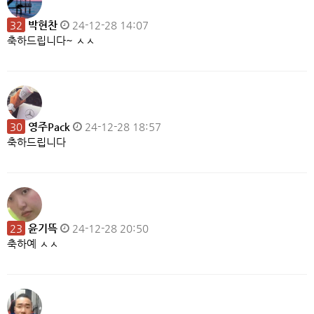
32
박현찬
24-12-28 14:07
축하드립니다~ ㅅㅅ
30
영주Pack
24-12-28 18:57
축하드립니다
23
윤기뜩
24-12-28 20:50
축하예 ㅅㅅ