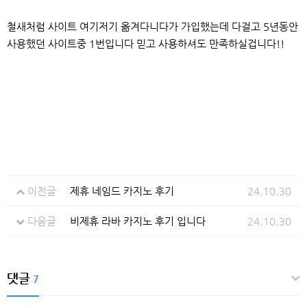
철새처럼 사이트 여기저기 옮겨다니다가 가입했는데 다걸고 5년동안
사용했던 사이트중 1번입니다 믿고 사용하셔도 만족하실겁니다!!
이전글
제휴 네임드 카지노 후기
24.10.30
다음글
비제휴 라바 카지노 후기 입니다
24.10.30
댓글
7