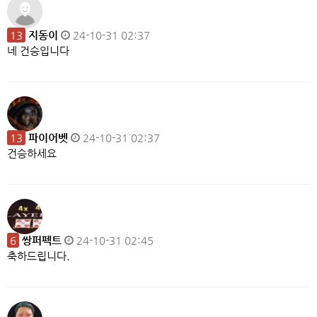
13
지동이
24-10-31 02:37
네 건승입니다
13
파이어벳
24-10-31 02:37
건승하세요
6
쌍퍼펙트
24-10-31 02:45
축하드립니다.