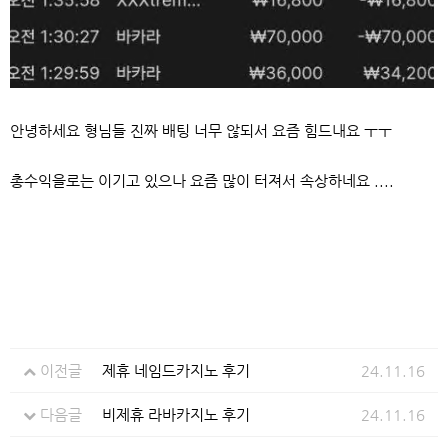
안녕하세요 형님들 진짜 배팅 너무 않되서 요즘 힘드내요 ㅜㅜ
총수익을로는 이기고 있으나 요즘 많이 터져서 속상하네요 ....
이전글
제휴 네임드카지노 후기
24.11.16
다음글
비제휴 라바카지노 후기
24.11.16