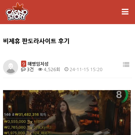
비제휴 판도라사이트 후기
9
해병임치성
3건
4,526회
24-11-15 15:20