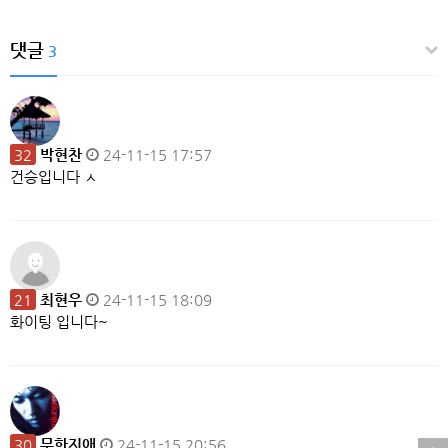
댓글
3
32
박현찬
24-11-15 17:57
건승입니다 ㅅ
21
최현우
24-11-15 18:09
화이팅 입니다~
30
무한지애
24-11-15 20:56