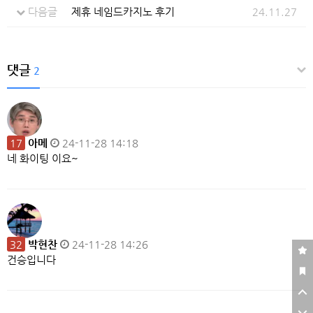
다음글
제휴 네임드카지노 후기
24.11.27
댓글
2
17
아메
24-11-28 14:18
네 화이팅 이요~
32
박현찬
24-11-28 14:26
건승입니다