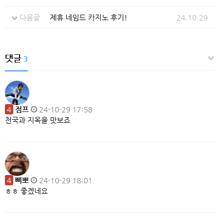
다음글
제휴 네임드 카지노 후기!
24.10.29
댓글
3
4
점프
24-10-29 17:58
천국과 지옥을 맛보죠
4
삐뽀
24-10-29 18:01
ㅎㅎ 좋겠네요