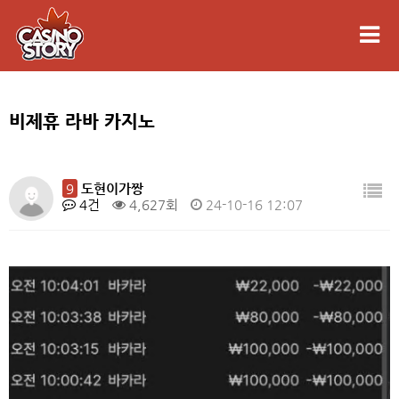
비제휴 라바 카지노
9
도현이가짱
4건
4,627회
24-10-16 12:07