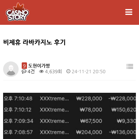
비제휴 라바카지노 후기
9
도현이가짱
4건
4,639회
24-11-21 20:50