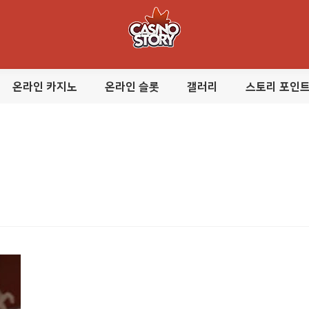
온라인 카지노
온라인 슬롯
갤러리
스토리 포인