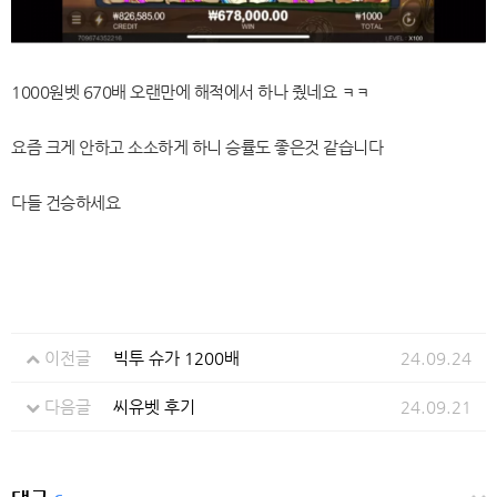
1000원벳 670배 오랜만에 해적에서 하나 줬네요 ㅋㅋ
요즘 크게 안하고 소소하게 하니 승률도 좋은것 같습니다
다들 건승하세요
이전글
빅투 슈가 1200배
24.09.24
다음글
씨유벳 후기
24.09.21