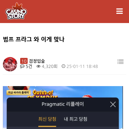
범프 프라그 와 이게 맞나
10
검정입술
5건
4,320회
25-01-11 18:48