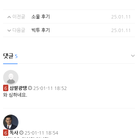
이전글
소울 후기
25.01.11
다음글
빅투 후기
25.01.11
댓글
5
6
삼팔광땡
25-01-11 18:52
와 심하네요.
6
독사
25-01-11 18:54