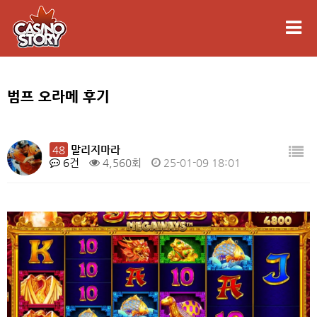
범프 오라메 후기
48
말리지마라
6건
4,560회
25-01-09 18:01