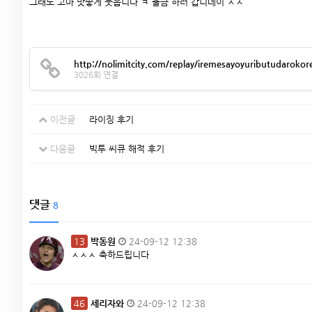
그래도 고마 맛좋게 뭇읍니다 ㅋ 출금 하러 갑니데이 ㅅㅅ
http://nolimitcity.com/replay/iremesayoyuributudaroko
3026회 연결
이전글
라이징 후기
다음글
빅투 씨큐 해적 후기
댓글
8
13
박동원
24-09-12 12:38
ㅅㅅㅅ 축하드립니다
46
세리자와
24-09-12 12:38