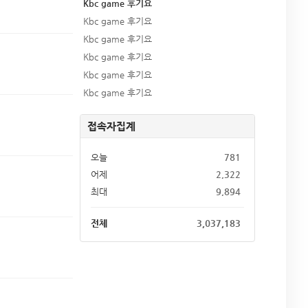
Kbc game 후기요
Kbc game 후기요
Kbc game 후기요
Kbc game 후기요
Kbc game 후기요
Kbc game 후기요
접속자집계
오늘
781
어제
2,322
최대
9,894
전체
3,037,183