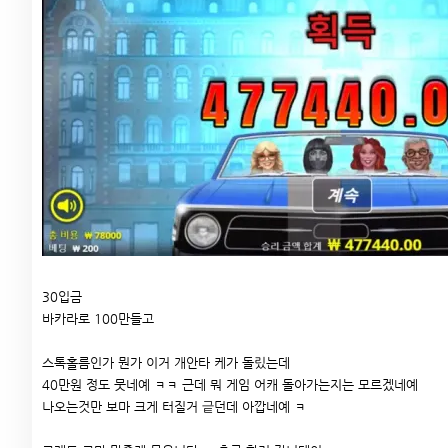
30입금
바카라로 100만들고
스톡홀름인가 뭔가 이거 개안타 케가 돌맀는데
40만원 정도 뭇네예 ㅋㅋ 근데 뭐 게임 어캐 돌아가는지는 모르겠네예
나오는것만 보마 크게 터질거 긑던데 아깝네예 ㅋ