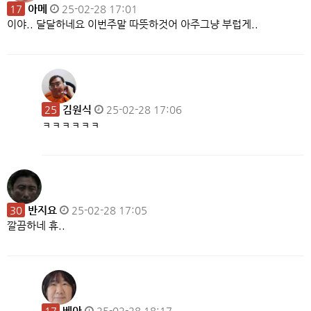
17
아메
25-02-28 17:01
이야.. 달달하네요 이번주말 따뜻하것어 아주그냥 부럽게..
25
김원식
25-02-28 17:06
ㅋㅋㅋㅋㅋㅋ
30
반지요
25-02-28 17:05
깔끔하네 휴..
17
베아
25-02-28 18:17