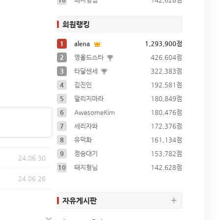
회원랭킹
1
alena
1,293,900점
2
영올드스타
426,604점
3
타달센세
322,383점
4
김진인
192,581점
5
말리지마라
180,849점
6
AwesomeKim
180,476점
7
세리자와
172,376점
8
유덕화
161,134점
9
정승대기
153,782점
24.06.30
10
돼지형님
142,628점
24.06.26
자유게시판