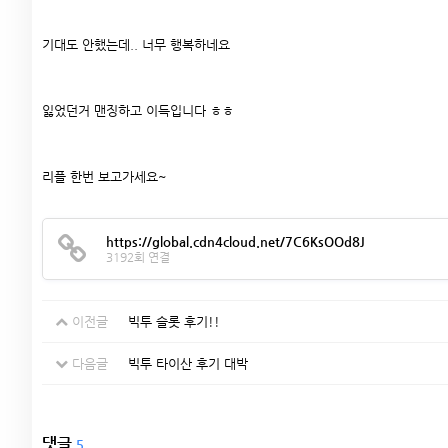
기대도 안했는데.. 너무 행복하네요
잃었던거 맨징하고 이득입니다 ㅎㅎ
리플 한번 보고가세요~
https://global.cdn4cloud.net/7C6KsOOd8J
3192회 연결
이전글
빅투 슬롯 후기!!
다음글
빅투 타이산 후기 대박
댓글
5