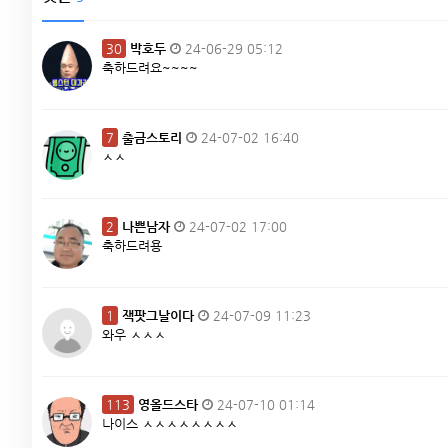
30
박호두
24-06-29 05:12
축하드려요~~~~
7
출금스토리
24-07-02 16:40
ㅅㅅ
2
나쁜남자
24-07-02 17:00
축하드려용
1
잭팟그날이다
24-07-09 11:23
와우 ㅅㅅㅅ
113
영올드스타
24-07-10 01:14
나이스 ㅅㅅㅅㅅㅅㅅㅅㅅ