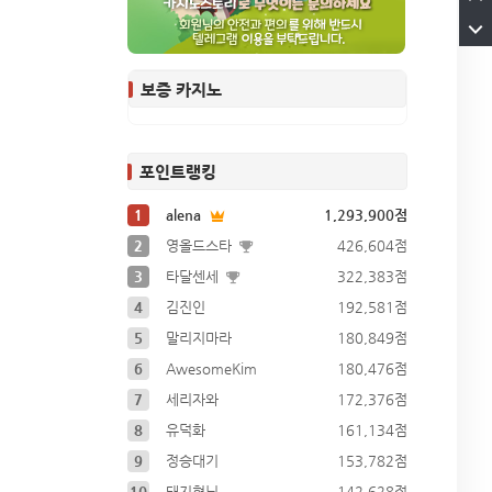
보증 카지노
포인트랭킹
1
alena
1,293,900점
2
영올드스타
426,604점
3
타달센세
322,383점
4
김진인
192,581점
5
말리지마라
180,849점
6
AwesomeKim
180,476점
7
세리자와
172,376점
8
유덕화
161,134점
9
정승대기
153,782점
10
돼지형님
142,628점