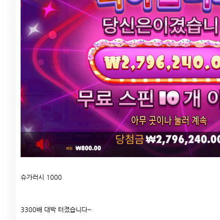
슈가러시 1000
3300배 대박 터졌습니다~