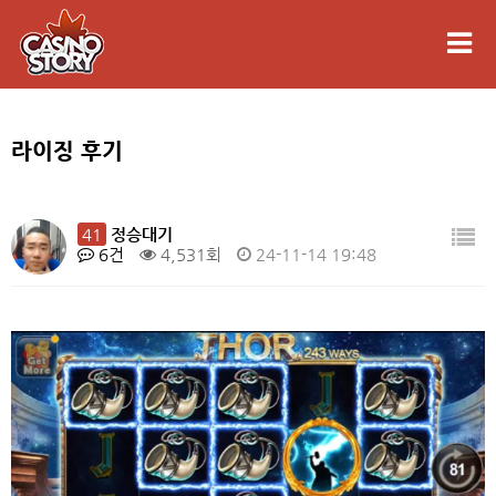
라이징 후기
41
정승대기
6건
4,531회
24-11-14 19:48