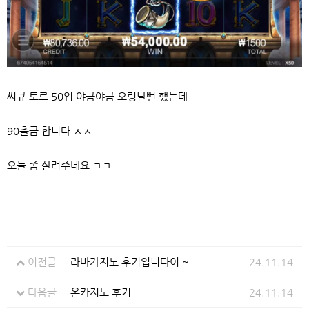
씨큐 토르 50입 야금야금 오링날뻔 했는데
90출금 합니다 ㅅㅅ
오늘 좀 살려주네요 ㅋㅋ​
이전글
라바카지노 후기입니다이 ~
24.11.14
다음글
온카지노 후기
24.11.14