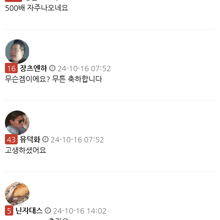
500배 자주나오네요
16
장츠엔하
24-10-16 07:52
무슨겜이에요? 무튼 축하합니다
43
유덕화
24-10-16 07:52
고생하셨어요
5
닌자대스
24-10-16 14:02