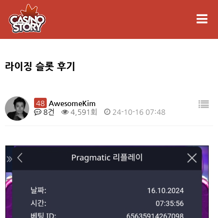
라이징 슬롯 후기
48
AwesomeKim
8건
4,591회
24-10-16 07:48