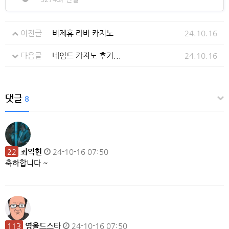
이전글
비제휴 라바 카지노
24.10.16
다음글
네임드 카지노 후기...
24.10.16
댓글
8
22
최익현
24-10-16 07:50
축하합니다 ~
113
영올드스타
24-10-16 07:50