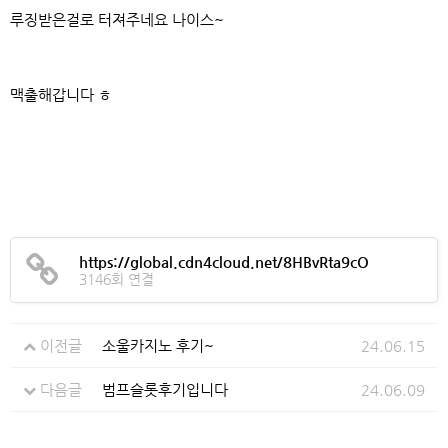
루징받은걸로 터져주네요 나이스~
맥출해갑니다 ㅎ
https://global.cdn4cloud.net/8HBvRta9cO
3146회 연결
이전글
소울카지노 후기~
24.06.15
다음글
범프슬롯후기입니다
24.06.09