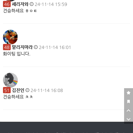
46
세리자와
24-11-14 15:59
건승하세요 ㅎㅇㅌ
48
말리지마라
24-11-14 16:01
화이팅 입니다.
51
김진인
24-11-14 16:08
건승하세요 ㅊㅊ