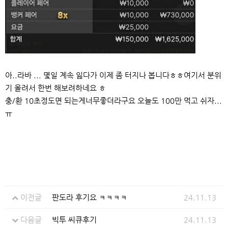
아..라바 ... 몇일 계속 잃다가 이제 좀 터지나 봅니다ㅎㅎ여기서 분위
기 올려서 한번 해보려하네요 ㅎ
충/환 10초정도면 되는게너무좋더라구요 오늘도 100만 먹고 쉬자...
ㅠ
이전글
판도라 후기요 ㅋㅋㅋㅋ
24.11.13
다음글
빅투 씨큐후기
24.11.13