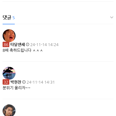
댓글
5
86
타달센세
24-11-14 14:24
8배 축하드립니다 ㅅㅅㅅ
32
박현찬
24-11-14 14:31
분위기 올리자~~