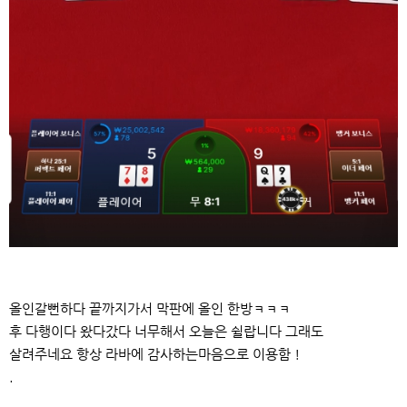
올인갈뻔하다 끝까지가서 막판에 올인 한방ㅋㅋㅋ
후 다행이다 왔다갔다 너무해서 오늘은 쉴랍니다 그래도
살려주네요 항상 라바에 감사하는마음으로 이용함 !
.