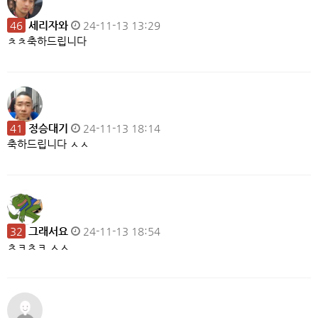
46
세리자와
24-11-13 13:29
ㅊㅊ축하드립니다
41
정승대기
24-11-13 18:14
축하드립니다 ㅅㅅ
32
그래서요
24-11-13 18:54
ㅊㅋㅊㅋ ㅅㅅ