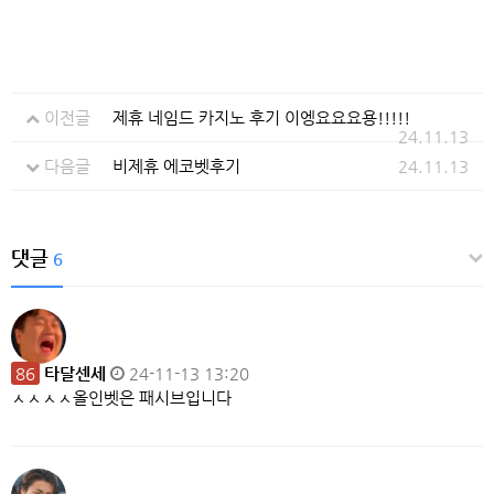
이전글
제휴 네임드 카지노 후기 이엥요요요용!!!!!
24.11.13
다음글
비제휴 에코벳후기
24.11.13
댓글
6
86
타달센세
24-11-13 13:20
ㅅㅅㅅㅅ올인벳은 패시브입니다