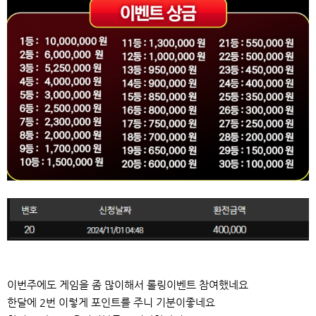
이번주에도 게임을 좀 많이해서 롤링이벤트 참여했네요
한달에 2번 이렇게 포인트를 주니 기분이좋네요