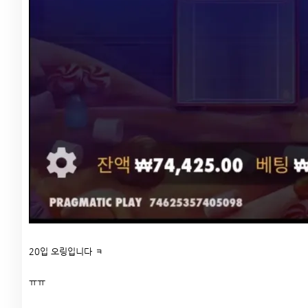
20입 오링입니다 ㅋ
ㅠㅠ