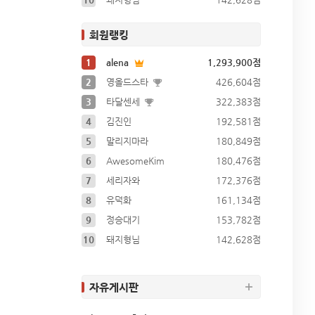
회원랭킹
1
alena
1,293,900점
2
영올드스타
426,604점
3
타달센세
322,383점
4
김진인
192,581점
5
말리지마라
180,849점
6
AwesomeKim
180,476점
7
세리자와
172,376점
8
유덕화
161,134점
9
정승대기
153,782점
10
돼지형님
142,628점
자유게시판