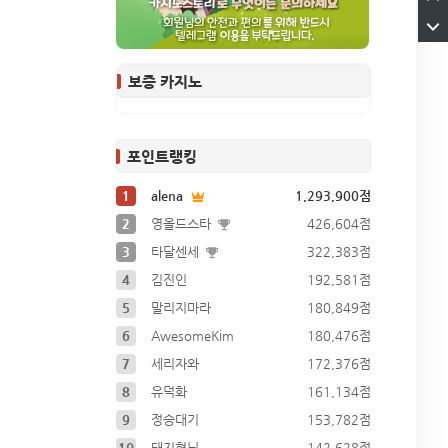
보증 카지노
포인트랭킹
1
alena
1,293,900점
2
영올드스타
426,604점
3
타달센세
322,383점
4
김진인
192,581점
5
말리지마라
180,849점
6
AwesomeKim
180,476점
7
세리자와
172,376점
8
유덕화
161,134점
9
정승대기
153,782점
10
돼지형님
142,628점