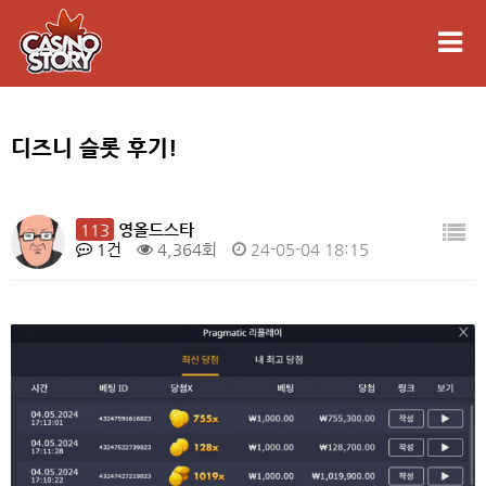
디즈니 슬롯 후기!
113
영올드스타
1건
4,364회
24-05-04 18:15