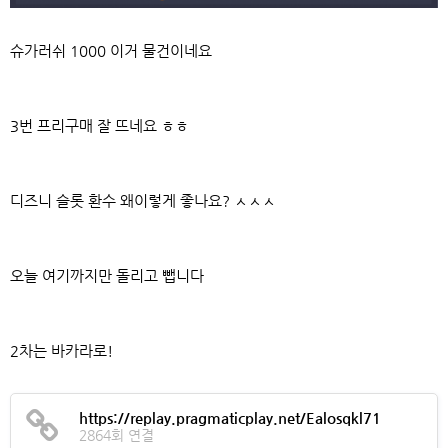
슈가러쉬 1000 이거 물건이네요
3번 프리구매 잘 뜨네요 ㅎㅎ
디즈니 슬롯 환수 왜이렇게 좋나요? ㅅㅅㅅ
오늘 여기까지만 돌리고 뺍니다
2차는 바카라로!
https://replay.pragmaticplay.net/Ealosqkl71
2864회 연결