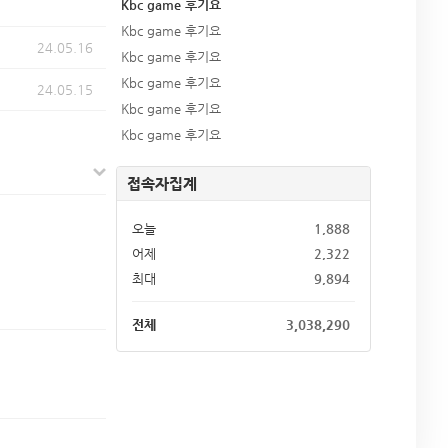
Kbc game 후기요
Kbc game 후기요
24.05.16
Kbc game 후기요
Kbc game 후기요
24.05.15
Kbc game 후기요
Kbc game 후기요
접속자집계
오늘
1,888
어제
2,322
최대
9,894
전체
3,038,290