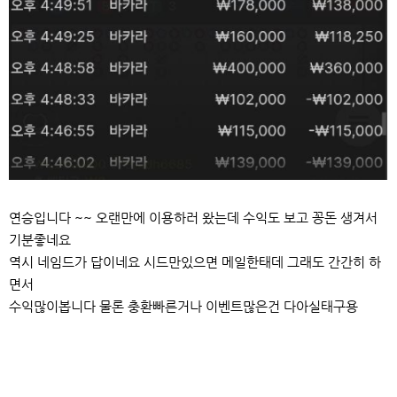
연승입니다 ~~ 오랜만에 이용하러 왔는데 수익도 보고 꽁돈 생겨서
기분좋네요
역시 네임드가 답이네요 시드만있으면 메일한태데 그래도 간간히 하
면서
수익많이봅니다 물론 충환빠른거나 이벤트많은건 다아실태구용