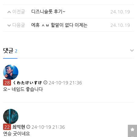
이전글
디즈니슬롯 후기~
24.10.19
다음글
에휴 ㅅㅂ 할말이 없다 이제는
24.10.19
댓글
2
28
くわたけいすけ
24-10-19 21:36
오~ 네임드 좋습니다
22
최익현
24-10-19 21:36
연승 굿이네요