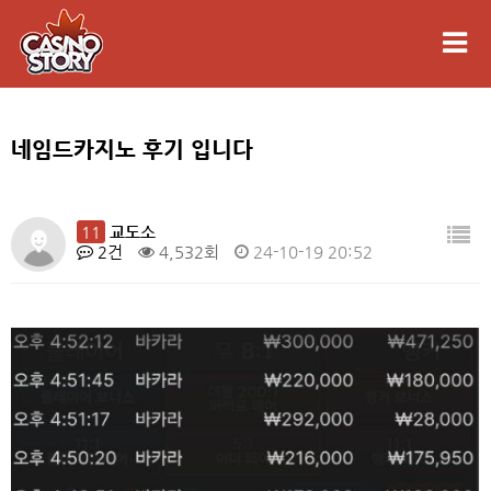
네임드카지노 후기 입니다
11
교도소
2건
4,532회
24-10-19 20:52