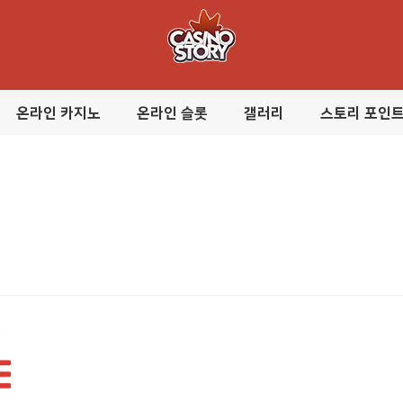
온라인 카지노
온라인 슬롯
갤러리
스토리 포인