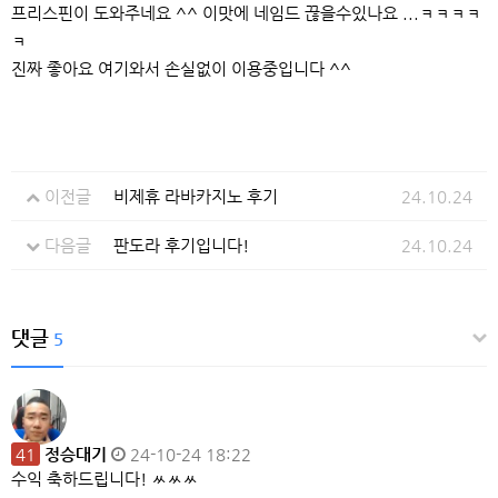
프리스핀이 도와주네요 ^^ 이맛에 네임드 끊을수있나요 ...ㅋㅋㅋㅋ
ㅋ
진짜 좋아요 여기와서 손실없이 이용중입니다 ^^
이전글
비제휴 라바카지노 후기
24.10.24
다음글
판도라 후기입니다!
24.10.24
댓글
5
41
정승대기
24-10-24 18:22
수익 축하드립니다! ㅆㅆㅆ