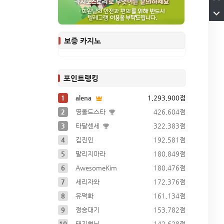
보증 카지노
포인트랭킹
1
alena
1,293,900점
2
영올드스타
426,604점
3
타달센세
322,383점
4
김진인
192,581점
5
말리지마라
180,849점
6
AwesomeKim
180,476점
7
세리자와
172,376점
8
유덕화
161,134점
9
정승대기
153,782점
10
돼지형님
142,628점