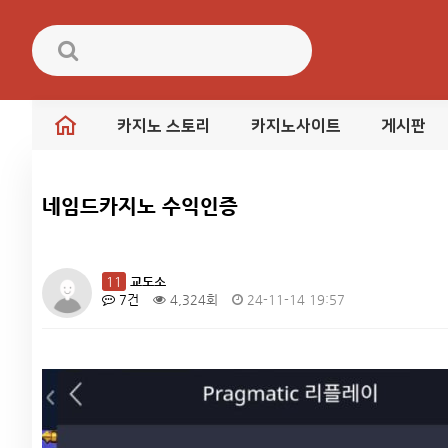
카지노 스토리
카지노사이트
게시판
네임드카지노 수익인증
11
교도소
7건
4,324회
24-11-14 19:57