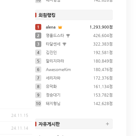
회원랭킹
1
alena
1,293,900점
2
영올드스타
426,604점
3
타달센세
322,383점
4
김진인
192,581점
5
말리지마라
180,849점
6
AwesomeKim
180,476점
7
세리자와
172,376점
8
유덕화
161,134점
9
정승대기
153,782점
10
돼지형님
142,628점
24.11.15
자유게시판
24.11.14