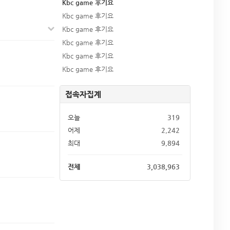
Kbc game 후기요
Kbc game 후기요
Kbc game 후기요
Kbc game 후기요
Kbc game 후기요
Kbc game 후기요
접속자집계
오늘
319
어제
2,242
최대
9,894
전체
3,038,963