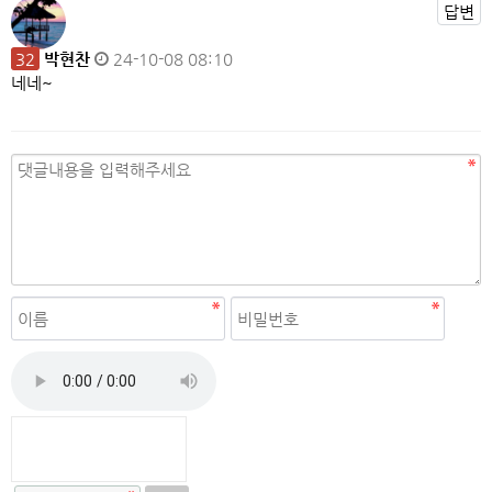
답변
32
박현찬
24-10-08 08:10
네네~
자동등록방지