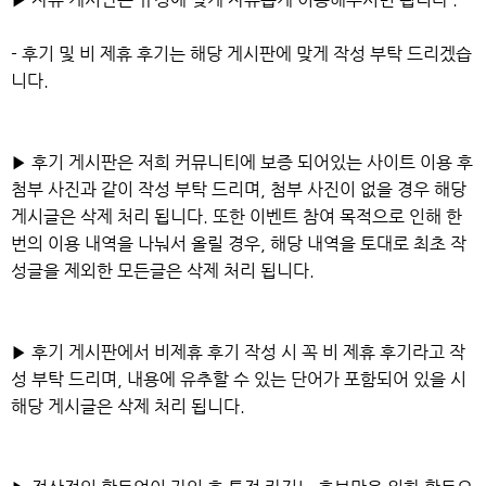
- 후기 및 비 제휴 후기는 해당 게시판에 맞게 작성 부탁 드리겠습
니다.
▶ 후기 게시판은 저희 커뮤니티에 보증 되어있는 사이트 이용 후
첨부 사진과 같이 작성 부탁 드리며, 첨부 사진이 없을 경우 해당
게시글은 삭제 처리 됩니다. 또한 이벤트 참여 목적으로 인해 한
번의 이용 내역을 나눠서 올릴 경우, 해당 내역을 토대로 최초 작
성글을 제외한 모든글은 삭제 처리 됩니다.
▶ 후기 게시판에서 비제휴 후기 작성 시 꼭 비 제휴 후기라고 작
성 부탁 드리며, 내용에 유추할 수 있는 단어가 포함되어 있을 시
해당 게시글은 삭제 처리 됩니다.