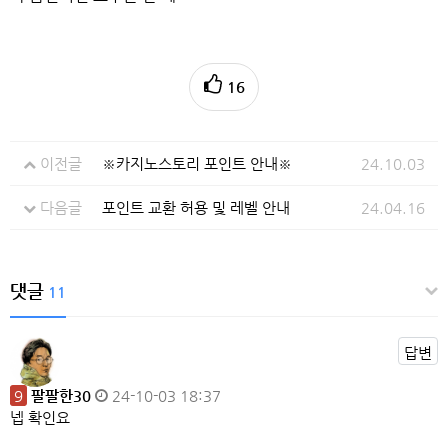
16
이전글
※카지노스토리 포인트 안내※
24.10.03
다음글
포인트 교환 허용 및 레벨 안내
24.04.16
댓글
11
답변
9
팔팔한30
24-10-03 18:37
넵 확인요