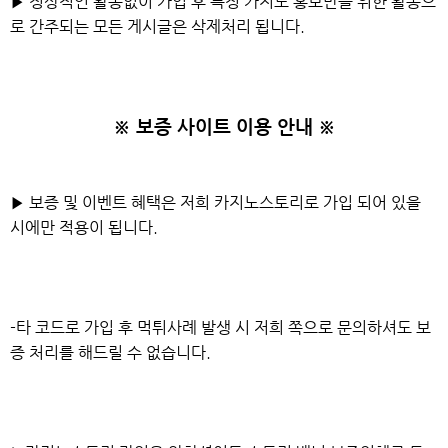
▶ 정상적인 활동없이 가입 후 특정 카지노 홍보만을 위한 활동으
로 간주되는 모든 게시글은 삭제처리 됩니다.
※ 보증 사이트 이용 안내 ※
▶ 보증 및 이벤트 혜택은 저희 카지노스토리로 가입 되어 있을
시에만 적용이 됩니다.
-타 코드로 가입 후 먹튀사례 발생 시 저희 쪽으로 문의하셔도 보
증 처리를 해드릴 수 없습니다.