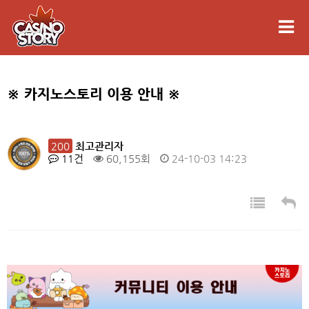
※ 카지노스토리 이용 안내 ※
200
최고관리자
11건
60,155회
24-10-03 14:23