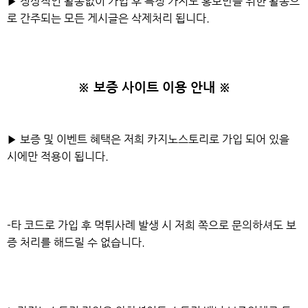
▶ 정상적인 활동없이 가입 후 특정 카지노 홍보만을 위한 활동으
로 간주되는 모든 게시글은 삭제처리 됩니다.
※ 보증 사이트 이용 안내 ※
▶ 보증 및 이벤트 혜택은 저희 카지노스토리로 가입 되어 있을
시에만 적용이 됩니다.
-타 코드로 가입 후 먹튀사례 발생 시 저희 쪽으로 문의하셔도 보
증 처리를 해드릴 수 없습니다.