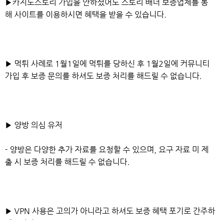
▶
카지노스토리
가입을 안하셨어도 스토리 배너
보증업체를 통
해 사이트를 이용하시면 혜택을 받을 수 있습니다.
▶ 먹튀 사례로 1월1일에 먹튀를 당하신 후 1월2일에 커뮤니티
가입 후 보증 문의를 하셔도 보증 처리를 해드릴 수 없습니다.
▶ 양방 의심 유저
- 양방은 다양한 추가 자료를 요청할 수 있으며, 요구 자료 미 제
출 시 보증 처리를 해드릴 수 없습니다.
▶ VPN 사용은 고의가 아니라고 하셔도 보증 혜택 포기로 간주하