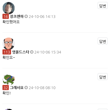
답변
16
장츠엔하
24-10-06 14:13
확인했어요
답변
113
영올드스타
24-10-06 15:34
확인요~
답변
32
그래서요
24-10-08 08:10
확인!