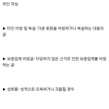
적인 작성
▶ 타인 비방 및 욕설: 다른 회원을 비방하거나 욕설하는 내용의
글
​▶ 보증업체 비방글: 타당하지 않은 근거로 인한 보증업체를 비방
하는 글
▶ 성희롱: 성적으로 모욕하거나 괴롭힐 경우