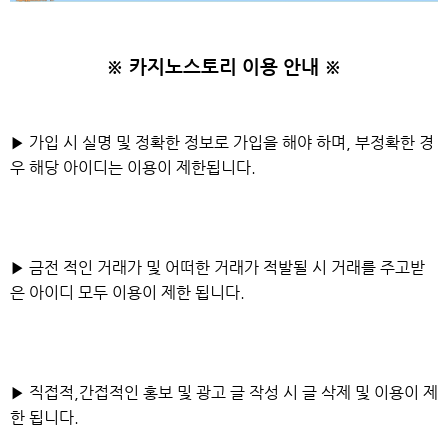
※ 카지노스토리 이용 안내 ※
▶ 가입 시 실명 및 정확한 정보로 가입을 해야 하며, 부정확한 경
우 해당 아이디는 이용이 제한됩니다.
▶ 금전 적인 거래가 및 어떠한 거래가 적발될 시 거래를 주고받
은 아이디 모두 이용이 제한 됩니다.
▶ 직접적,간접적인 홍보 및 광고 글 작성 시 글 삭제 및 이용이 제
한 됩니다.