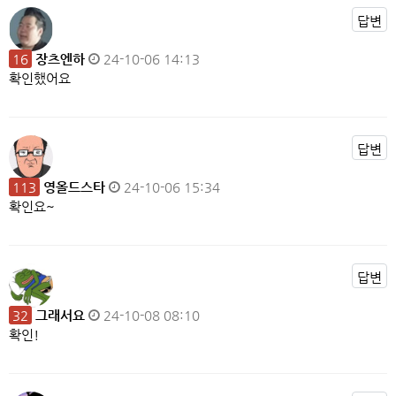
답변
16
장츠엔하
24-10-06 14:13
확인했어요
답변
113
영올드스타
24-10-06 15:34
확인요~
답변
32
그래서요
24-10-08 08:10
확인!