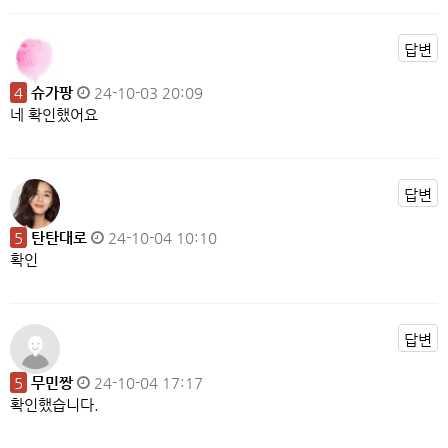
답변
4
슈가팡
24-10-03 20:09
네 확인했어요
답변
5
탄탄대로
24-10-04 10:10
확인
답변
5
무민짱
24-10-04 17:17
확인했습니다.