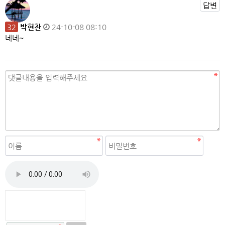
답변
32
박현찬
24-10-08 08:10
네네~
자동등록방지