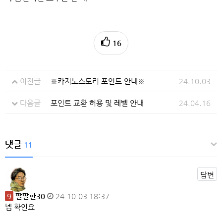
16
이전글
※카지노스토리 포인트 안내※
24.10.03
다음글
포인트 교환 허용 및 레벨 안내
24.04.16
댓글
11
답변
9
팔팔한30
24-10-03 18:37
넵 확인요