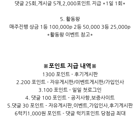
댓글 25회,게시글 5개,2,000포인트 지급 *1일 1회*
5. 활동왕
매주진행 상금 1등 100,000p 2등 50,000 3등 25,000p
*활동왕 이벤트 참고*
※
포인트 지급 내역
※
1300 포인트 - 후기게시판
2.200 포인트 - 자유게시판/이벤트게시판/가입인사
3.100 포인트 - 일일 첫로그인
4. 댓글 100 포인트 - 공지사항,보증사이트
5.댓글 30 포인트 - 자유게시판,이벤트,가입인사,후기게시판
6럭키1,000원 포인트 - 댓글 럭키포인트 당첨금 최대