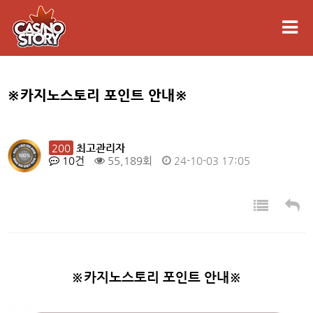
※카지노스토리 포인트 안내※
200
최고관리자
10건
55,189회
24-10-03 17:05
※
카지노스토리 포인트 안내
※