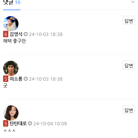
댓글
10
답변
6
김영식
24-10-03 18:38
혜택 좋구만
답변
5
이소룡
24-10-03 18:38
굿
답변
5
탄탄대로
24-10-04 10:09
ㅅㅅㅅ