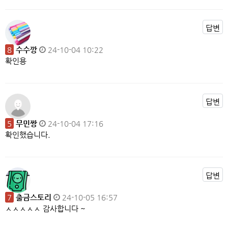
답변
8
수수깡
24-10-04 10:22
확인용
답변
5
무민짱
24-10-04 17:16
확인했습니다.
답변
7
출금스토리
24-10-05 16:57
ㅅㅅㅅㅅㅅ 감사합니다 ~