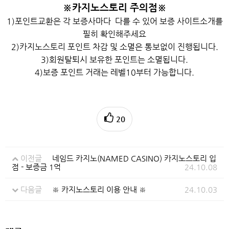
※
카지노스토리 주의점
※
1)포인트교환은 각 보증사마다 다를 수 있어 보증 사이트소개를
필히 확인해주세요
2)카지노스토리 포인트 차감 및 소멸은 통보없이 진행됩니다.
3)회원탈퇴시 보유한 포인트는 소멸됩니다.
4)보증 포인트 거래는 레벨10부터 가능합니다.
20
이전글
네임드 카지노(NAMED CASINO) 카지노스토리 입
점 - 보증금 1억
24.10.08
다음글
※ 카지노스토리 이용 안내 ※
24.10.03