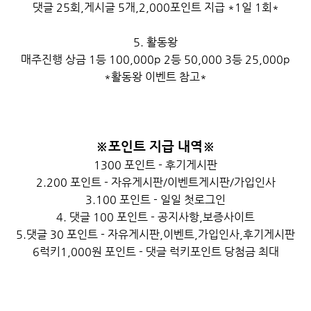
댓글 25회,게시글 5개,2,000포인트 지급 *1일 1회*
5. 활동왕
매주진행 상금 1등 100,000p 2등 50,000 3등 25,000p
*활동왕 이벤트 참고*
※
포인트 지급 내역
※
1300 포인트 - 후기게시판
2.200 포인트 - 자유게시판/이벤트게시판/가입인사
3.100 포인트 - 일일 첫로그인
4. 댓글 100 포인트 - 공지사항,보증사이트
5.댓글 30 포인트 - 자유게시판,이벤트,가입인사,후기게시판
6럭키1,000원 포인트 - 댓글 럭키포인트 당첨금 최대