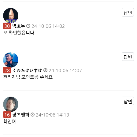
답변
30
박호두
24-10-06 14:02
오 확인했읍니다
답변
28
くわたけいすけ
24-10-06 14:07
관리자님 포인트좀 주세요
답변
16
장츠엔하
24-10-06 14:13
확인여