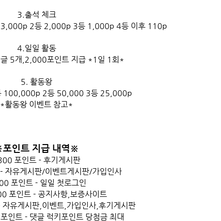
3.출석 체크
00p 2등 2,000p 3등 1,000p 4등 이후 110p
4.일일 활동
글 5개,2,000포인트 지급 *1일 1회*
5. 활동왕
00,000p 2등 50,000 3등 25,000p
*활동왕 이벤트 참고*
※
포인트 지급 내역
※
300 포인트 - 후기게시판
트 - 자유게시판/이벤트게시판/가입인사
100 포인트 - 일일 첫로그인
100 포인트 - 공지사항,보증사이트
트 - 자유게시판,이벤트,가입인사,후기게시판
 포인트 - 댓글 럭키포인트 당첨금 최대