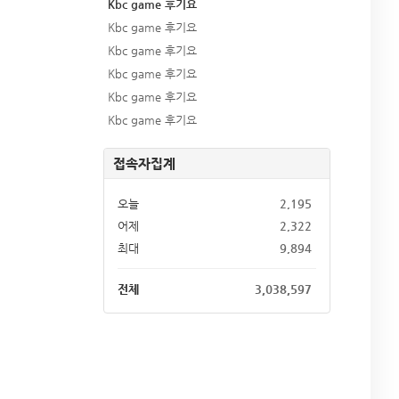
Kbc game 후기요
Kbc game 후기요
Kbc game 후기요
Kbc game 후기요
Kbc game 후기요
Kbc game 후기요
접속자집계
오늘
2,195
어제
2,322
최대
9,894
전체
3,038,597