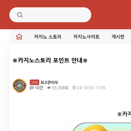
카지노 스토리
카지노사이트
게시판
※카지노스토리 포인트 안내※
200
최고관리자
10건
55,308회
24-10-03 17:05
※
카