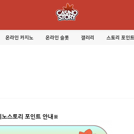
온라인 카지노
온라인 슬롯
갤러리
스토리 포인
지노스토리 포인트 안내
※