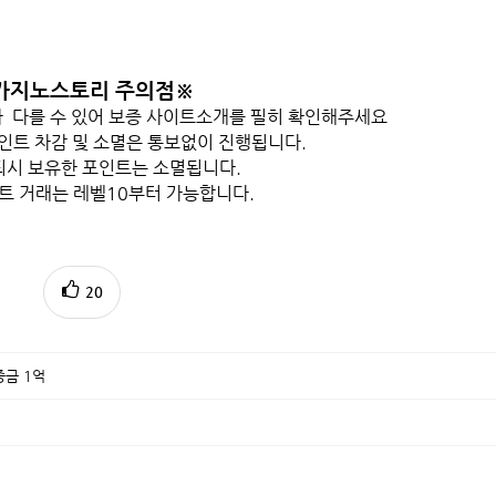
카지노스토리 주의점
※
 다를 수 있어 보증 사이트소개를 필히 확인해주세요
인트 차감 및 소멸은 통보없이 진행됩니다.
퇴시 보유한 포인트는 소멸됩니다.
인트 거래는 레벨10부터 가능합니다.
20
증금 1억