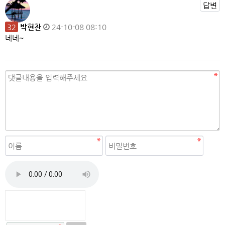
답변
32
박현찬
24-10-08 08:10
네네~
자동등록방지