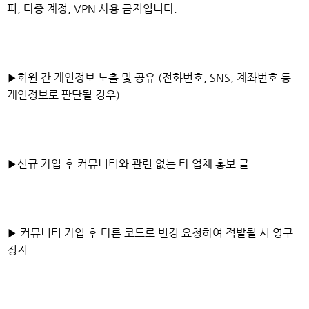
피, 다중 계정, VPN 사용 금지입니다.
▶회원 간 개인정보 노출 및 공유 (전화번호, SNS, 계좌번호 등
개인정보로 판단될 경우)
▶신규 가입 후 커뮤니티와 관련 없는 타 업체 홍보 글
▶ 커뮤니티 가입 후 다른 코드로 변경 요청하여 적발될 시 영구
정지