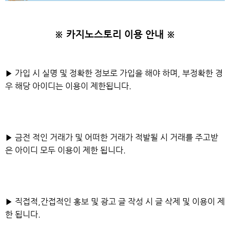
※ 카지노스토리 이용 안내 ※
▶ 가입 시 실명 및 정확한 정보로 가입을 해야 하며, 부정확한 경
우 해당 아이디는 이용이 제한됩니다.
▶ 금전 적인 거래가 및 어떠한 거래가 적발될 시 거래를 주고받
은 아이디 모두 이용이 제한 됩니다.
▶ 직접적,간접적인 홍보 및 광고 글 작성 시 글 삭제 및 이용이 제
한 됩니다.