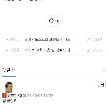
16
이전글
※카지노스토리 포인트 안내※
24.10.03
다음글
포인트 교환 허용 및 레벨 안내
24.04.16
댓글
11
답변
9
팔팔한30
24-10-03 18:37
넵 확인요