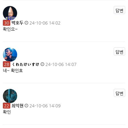
답변
30
박호두
24-10-06 14:02
확인요~
답변
28
くわたけいすけ
24-10-06 14:07
네~ 확인효
답변
22
최익현
24-10-06 14:09
확인