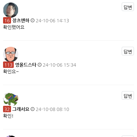
답변
16
장츠엔하
24-10-06 14:13
확인했어요
답변
113
영올드스타
24-10-06 15:34
확인요~
답변
32
그래서요
24-10-08 08:10
확인!