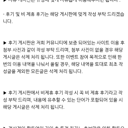
- 후기 및 비 제휴 후기는 해당 게시판에 맞게 작성 부탁 드리겠습
니다.
▶ 후기 게시판은 저희 커뮤니티에 보증 되어있는 사이트 이용 후
첨부 사진과 같이 작성 부탁 드리며, 첨부 사진이 없을 경우 해당
게시글은 삭제 처리 됩니다. 또한 이벤트 참여 목적으로 인해 한
번의 이용 내역을 나눠서 올릴 경우, 해당 내역을 토대로 최초 작
성글을 제외한 모든글은 삭제 처리 됩니다.
▶ 후기 게시판에서 비제휴 후기 작성 시 꼭 비 제휴 후기라고 작
성 부탁 드리며, 내용에 유추할 수 있는 단어가 포함되어 있을 시
해당 게시글은 삭제 처리 됩니다.