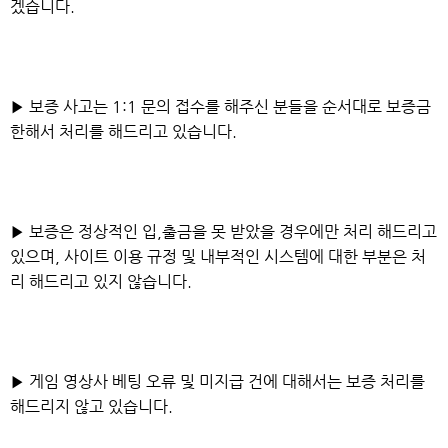
겠습니다.
▶ 보증 사고는 1:1 문의 접수를 해주신 분들을 순서대로 보증금
한해서 처리를 해드리고 있습니다.
▶ 보증은 정상적인 입,출금을 못 받았을 경우에만 처리 해드리고
있으며, 사이트 이용 규정 및 내부적인 시스템에 대한 부분은 처
리 해드리고 있지 않습니다.
▶ 게임 영상사 베팅 오류 및 미지급 건에 대해서는 보증 처리를
해드리지 않고 있습니다.