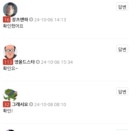
답변
16
장츠엔하
24-10-06 14:13
확인했어요
답변
113
영올드스타
24-10-06 15:34
확인요~
답변
32
그래서요
24-10-08 08:10
확인!