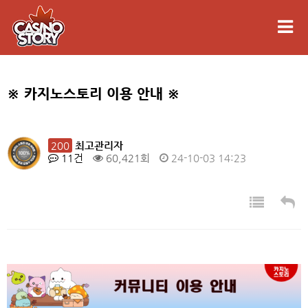
※ 카지노스토리 이용 안내 ※
200
최고관리자
11건
60,421회
24-10-03 14:23