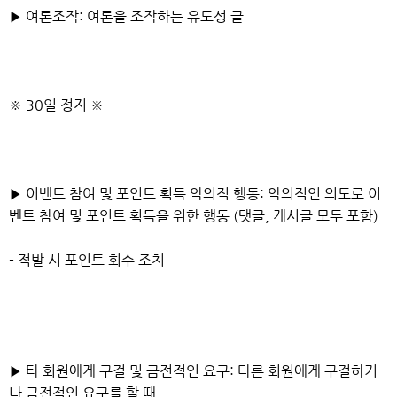
​▶ 여론조작: 여론을 조작하는 유도성 글
※ 30일 정지 ※
​▶ 이벤트 참여 및 포인트 획득 악의적 행동: 악의적인 의도로 이
벤트 참여 및 포인트 획득을 위한 행동 (댓글, 게시글 모두 포함)
- 적발 시 포인트 회수 조치
​▶ 타 회원에게 구걸 및 금전적인 요구: 다른 회원에게 구걸하거
나 금전적인 요구를 할 때