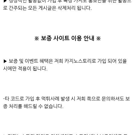
▶ 정상적인 활동없이 가입 후 특정 카지노 홍보만을 위한 활동으
로 간주되는 모든 게시글은 삭제처리 됩니다.
※ 보증 사이트 이용 안내 ※
▶ 보증 및 이벤트 혜택은 저희 카지노스토리로 가입 되어 있을
시에만 적용이 됩니다.
-타 코드로 가입 후 먹튀사례 발생 시 저희 쪽으로 문의하셔도 보
증 처리를 해드릴 수 없습니다.