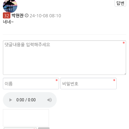
답변
32
박현찬
24-10-08 08:10
네네~
자동등록방지