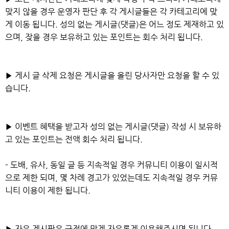
맞지 않을 경우 운영자 판단 후 각 게시글들은 각 카테고리에 맞
게 이동 됩니다. 성의 없는 게시글(댓글)은 어느 정도 제재하고 있
으며, 잦을 경우 보유하고 있는 포인트는 회수 처리 됩니다.
▶ 게시 글 삭제 요청은 게시글을 올린 당사자만 요청을 할 수 있
습니다.
▶ 이벤트 혜택을 받고자 성의 없는 게시글(댓글) 작성 시 보유하
고 있는 포인트는 전액 회수 처리 됩니다.
- 도배, 유사, 동일 글 등 지속적일 경우 커뮤니티 이용이 일시적
으로 제한 되며, 몇 차례 경고가 있었는데도 지속적일 경우 커뮤
니티 이용이 제한 됩니다.
▶ 자유 게시판은 규정에 맞게 자유롭게 이용해주시면 됩니다 .