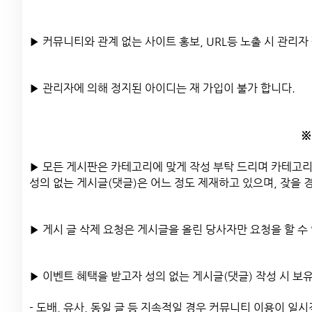
▶ 커뮤니티와 관계 없는 사이트 홍보, URL등 노출 시 관리
▶ 관리자에 의해 정지된 아이디는 재 가입이 불가 합니다.
※
▶ 모든 게시판은 카테고리에 맞게 작성 부탁 드리며 카테고리
성의 없는 게시글(댓글)은 어느 정도 제재하고 있으며, 잦을 
▶ 게시 글 삭제 요청은 게시글을 올린 당사자만 요청을 할 수
▶ 이벤트 혜택을 받고자 성의 없는 게시글(댓글) 작성 시 보
- 도배, 유사, 동일 글 등 지속적일 경우 커뮤니티 이용이 