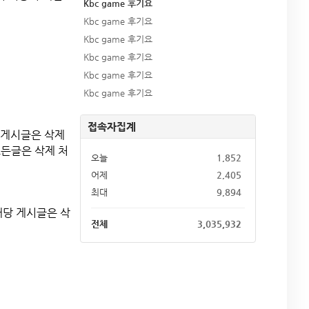
Kbc game 후기요
Kbc game 후기요
Kbc game 후기요
Kbc game 후기요
Kbc game 후기요
Kbc game 후기요
접속자집계
 게시글은 삭제
모든글은 삭제 처
오늘
1,852
어제
2,405
최대
9,894
해당 게시글은 삭
전체
3,035,932