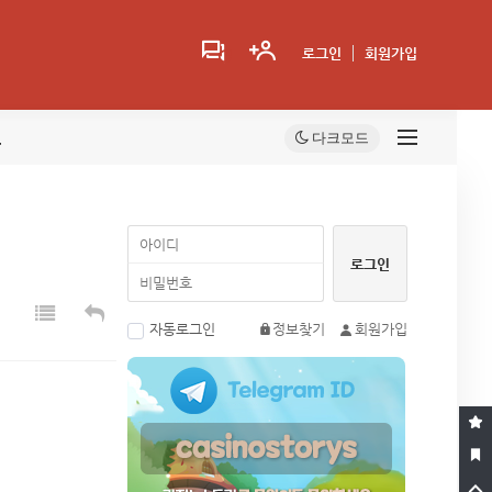
로그인
회원가입
트
자동로그인
정보찾기
회원가입