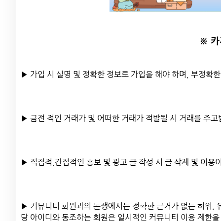
※ 
▶ 가입 시 실명 및 정확한 정보로 가입을 해야 하며, 부정확
▶ 금전 적인 거래가 및 어떠한 거래가 적발될 시 거래를 주고
▶ 직접적,간접적인 홍보 및 광고 글 작성 시 글 삭제 및 이용
▶ 커뮤니티 회원과의 논쟁에서는 정확한 근거가 없는 허위, 유도
당 아이디와 동조하는 회원은 일시적인 커뮤니티 이용 제한을 