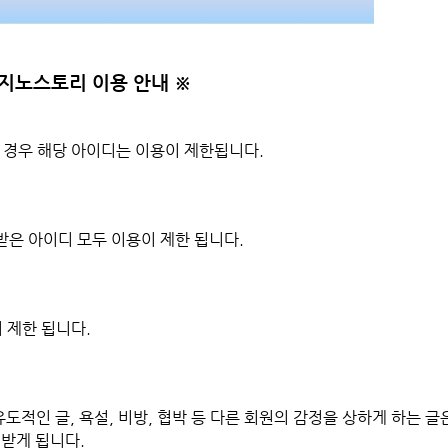
카지노스토리 이용 안내 ※
한 경우 해당 아이디는 이용이 제한됩니다.
받은 아이디 모두 이용이 제한 됩니다.
이 제한 됩니다.
적인 글, 욕설, 비방, 협박 등 다른 회원의 감정을 상하게 하는 글
받게 됩니다.