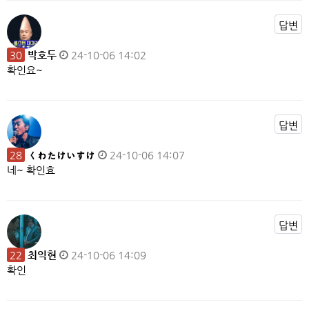
답변
30
박호두
24-10-06 14:02
확인요~
답변
28
くわたけいすけ
24-10-06 14:07
네~ 확인효
답변
22
최익현
24-10-06 14:09
확인