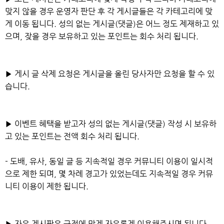
맞지 않을 경우 운영자 판단 후 각 게시글들은 각 카테고리에 맞
게 이동 됩니다. 성의 없는 게시글(댓글)은 어느 정도 제재하고 있
으며, 잦을 경우 보유하고 있는 포인트는 회수 처리 됩니다.
▶ 게시 글 삭제 요청은 게시글을 올린 당사자만 요청을 할 수 있
습니다.
▶ 이벤트 혜택을 받고자 성의 없는 게시글(댓글) 작성 시 보유하
고 있는 포인트는 전액 회수 처리 됩니다.
- 도배, 유사, 동일 글 등 지속적일 경우 커뮤니티 이용이 일시적
으로 제한 되며, 몇 차례 경고가 있었는데도 지속적일 경우 커뮤
니티 이용이 제한 됩니다.
▶ 자유 게시판은 규정에 맞게 자유롭게 이용해주시면 됩니다 .