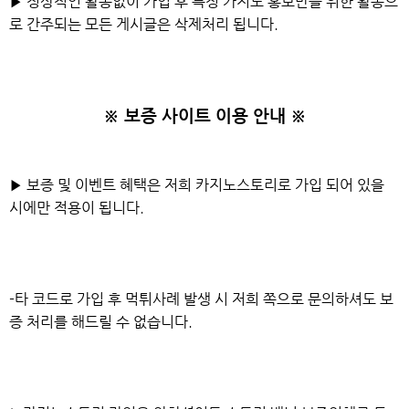
▶ 정상적인 활동없이 가입 후 특정 카지노 홍보만을 위한 활동으
로 간주되는 모든 게시글은 삭제처리 됩니다.
※ 보증 사이트 이용 안내 ※
▶ 보증 및 이벤트 혜택은 저희 카지노스토리로 가입 되어 있을
시에만 적용이 됩니다.
-타 코드로 가입 후 먹튀사례 발생 시 저희 쪽으로 문의하셔도 보
증 처리를 해드릴 수 없습니다.