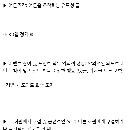
​▶ 여론조작: 여론을 조작하는 유도성 글
※ 30일 정지 ※
​▶ 이벤트 참여 및 포인트 획득 악의적 행동: 악의적인 의도로 이
벤트 참여 및 포인트 획득을 위한 행동 (댓글, 게시글 모두 포함)
- 적발 시 포인트 회수 조치
​▶ 타 회원에게 구걸 및 금전적인 요구: 다른 회원에게 구걸하거
나 금전적인 요구를 할 때