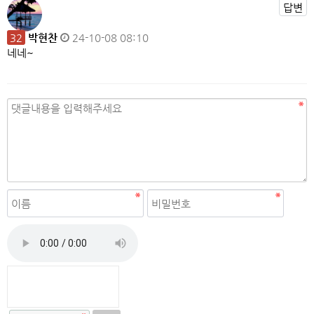
답변
32
박현찬
24-10-08 08:10
네네~
자동등록방지