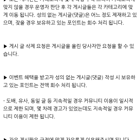
맞지 않을 경우 운영자 판단 후 각 게시글들은 각 카테고리에 맞
게 이동 됩니다. 성의 없는 게시글(댓글)은 어느 정도 제재하고 있
으며, 잦을 경우 보유하고 있는 포인트는 회수 처리 됩니다.
▶ 게시 글 삭제 요청은 게시글을 올린 당사자만 요청을 할 수 있
습니다.
▶ 이벤트 혜택을 받고자 성의 없는 게시글(댓글) 작성 시 보유하
고 있는 포인트는 전액 회수 처리 됩니다.
- 도배, 유사, 동일 글 등 지속적일 경우 커뮤니티 이용이 일시적
으로 제한 되며, 몇 차례 경고가 있었는데도 지속적일 경우 커뮤
니티 이용이 제한 됩니다.
▶ 자유 게시판은 규정에 맞게 자유롭게 이용해주시면 됩니다 .