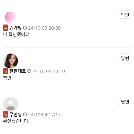
답변
4
슈가팡
24-10-03 20:09
네 확인했어요
답변
5
탄탄대로
24-10-04 10:10
확인
답변
5
무민짱
24-10-04 17:17
확인했습니다.