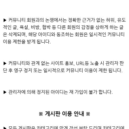
▶ 커뮤니티 회원과의 논쟁에서는 정확한 근거가 없는 허위, 유도
적인 글, 욕설, 비방, 협박 등 다른 회원의 감정을 상하게 하는 글
은 삭제되며, 해당 아이디와 동조하는 회원은 일시적인 커뮤니티
이용 제한을 받게 됩니다.
▶ 커뮤니티와 관계 없는 사이트 홍보, URL등 노출 시 관리자 판
단 후 영구 정지 또는 일시적으로 커뮤니티 이용이 제한 됩니다.
▶ 관리자에 의해 정지된 아이디는 재 가입이 불가 합니다.
※ 게시판 이용 안내 ※
▶ 모든 게시판은 카테고리에 맞게 작성 부탁 드리며 카테고리에