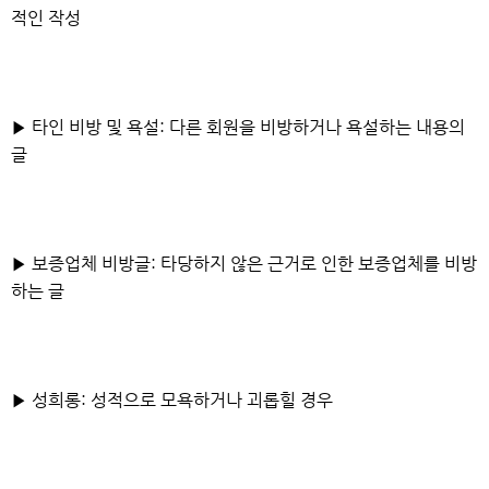
적인 작성
▶ 타인 비방 및 욕설: 다른 회원을 비방하거나 욕설하는 내용의
글
​▶ 보증업체 비방글: 타당하지 않은 근거로 인한 보증업체를 비방
하는 글
▶ 성희롱: 성적으로 모욕하거나 괴롭힐 경우