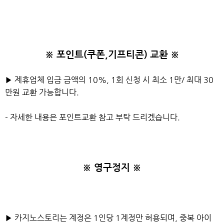
※ 포인트(쿠폰,기프티콘) 교환 ※
▶ 제휴업체 입금 금액의 10%, 1회 신청 시 최소 1만/ 최대 30
만원 교환 가능합니다.
- 자세한 내용은 포인트교환 참고 부탁 드리겠습니다.
※ 영구정지 ※
▶
카지노스토리
는 계정은 1인당 1계정만 허용되며, 중복 아이