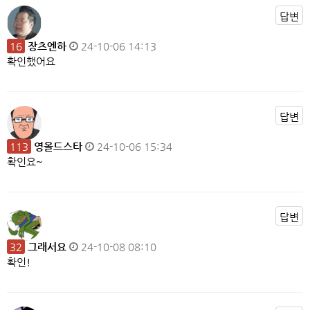
답변
16
장츠엔하
24-10-06 14:13
확인했어요
답변
113
영올드스타
24-10-06 15:34
확인요~
답변
32
그래서요
24-10-08 08:10
확인!