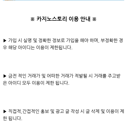
※ 카지노스토리 이용 안내 ※
▶ 가입 시 실명 및 정확한 정보로 가입을 해야 하며, 부정확한 경
우 해당 아이디는 이용이 제한됩니다.
▶ 금전 적인 거래가 및 어떠한 거래가 적발될 시 거래를 주고받
은 아이디 모두 이용이 제한 됩니다.
▶ 직접적,간접적인 홍보 및 광고 글 작성 시 글 삭제 및 이용이 제
한 됩니다.