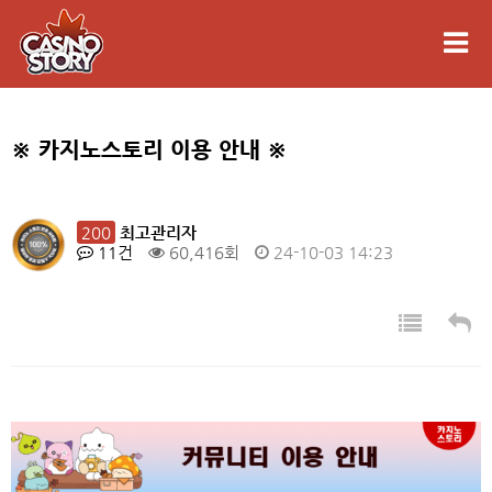
※ 카지노스토리 이용 안내 ※
200
최고관리자
11건
60,416회
24-10-03 14:23