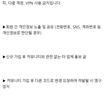
피, 다중 계정, VPN 사용 금지입니다.
▶회원 간 개인정보 노출 및 공유 (전화번호, SNS, 계좌번호 등
개인정보로 판단될 경우)
▶신규 가입 후 커뮤니티와 관련 없는 타 업체 홍보 글
▶ 커뮤니티 가입 후 다른 코드로 변경 요청하여 적발될 시 영구
정지