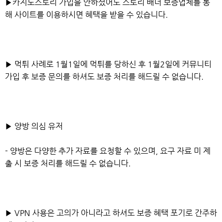
▶
카지노스토리
가입을 안하셨어도 스토리 배너
보증업체를 통
해 사이트를 이용하시면 혜택을 받을 수 있습니다.
▶ 먹튀 사례로 1월1일에 먹튀를 당하신 후 1월2일에 커뮤니티
가입 후 보증 문의를 하셔도 보증 처리를 해드릴 수 없습니다.
▶ 양방 의심 유저
- 양방은 다양한 추가 자료를 요청할 수 있으며, 요구 자료 미 제
출 시 보증 처리를 해드릴 수 없습니다.
▶ VPN 사용은 고의가 아니라고 하셔도 보증 혜택 포기로 간주하